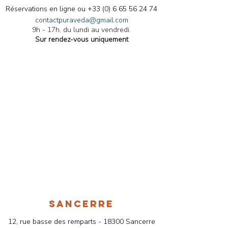
🌿 Bien-être Ayurvédique
Conseils ayurvéd
Réservations en ligne ou
+33 (0) 6 65 56 24 74
en Novembre : Conseils
aromathérapie pour le
contactpuraveda@gmail.com
9h - 17h, du lundi au vendredi.
pour une Hygiène de Vie
mois d'Octobre
Sur rendez-vous uniquement
Équilibrée 🍂
SANCERRE
12, rue basse des remparts - 18300 Sancerre