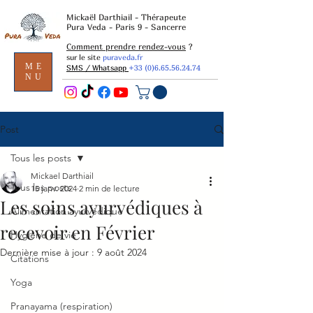
Mickaël Darthiail - Thérapeute
Pura Veda - Paris 9 - Sancerre
Comment prendre rendez-vous
?
sur le site
puraveda.fr
ME
SMS / Whatsapp
+33 (0)6.65.56.24.74
NU
Post
Tous les posts
Mickael Darthiail
Tous les posts
15 janv. 2024
2 min de lecture
Les soins ayurvédiques à
Alimentation ayurvédique
recevoir en Février
Hygiène de vie
Dernière mise à jour :
9 août 2024
Citations
Yoga
Pranayama (respiration)