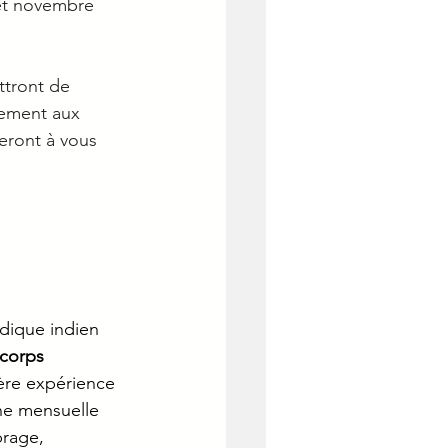
 et novembre 
ttront de 
nement aux 
eront à vous 
dique indien 
corps 
ère expérience 
ne mensuelle 
brage, 