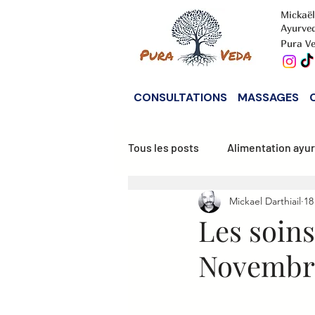
Mickaël
Ayurve
Pura Ve
CONSULTATIONS
MASSAGES
Tous les posts
Alimentation ayu
Mickael Darthiail
18
Alimentation Vata
Alimenta
Les soins
Novembr