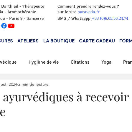
 Darthiail - Thérapeute
Comment prendre rendez-vous
?
da - Aromathérapie
sur le site
puraveda.fr
da - Paris 9 - Sancerre
SMS / Whatsapp
+33 (0)6.65.56.24.74
CURES
ATELIERS
LA BOUTIQUE
CARTE CADEAU
FORM
rvédique
Hygiène de vie
Citations
Yoga
Pran
 oct. 2024
2 min de lecture
tion Pitta
Alimentation Kapha
Aromathérapie
 ayurvédiques à recevoir
e