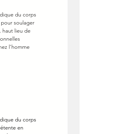
édique du corps 
 pour soulager 
, h
aut lieu de 
onnelles 
chez l'homme
édique du corps 
Détente en 