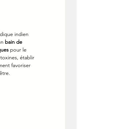
dique indien 
un 
bain de 
ques 
pour le 
toxines, établir 
ment favoriser 
être.