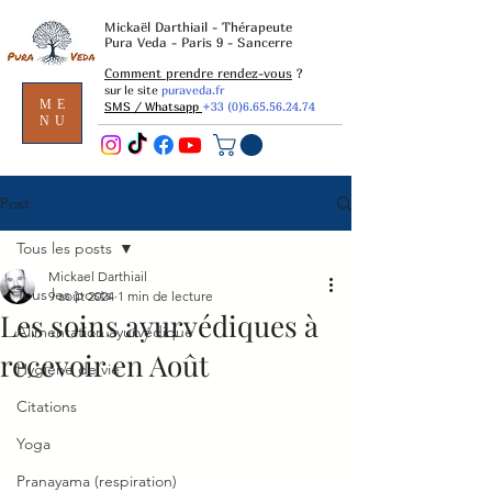
Mickaël Darthiail - Thérapeute
Pura Veda - Paris 9 - Sancerre
Comment prendre rendez-vous
?
sur le site
puraveda.fr
ME
SMS / Whatsapp
+33 (0)6.65.56.24.74
NU
Post
Tous les posts
Mickael Darthiail
Tous les posts
9 août 2024
1 min de lecture
Les soins ayurvédiques à
Alimentation ayurvédique
recevoir en Août
Hygiène de vie
Citations
Yoga
Pranayama (respiration)