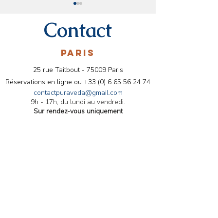
Contact
PARIS
25 rue Taitbout - 75009 Paris
Conseils ayurvédiques
Menu ayurvédiq
Réservations en ligne ou
+33 (0) 6 65 56 24 74
pour le mois de Mars
les Fêtes 2024
contactpuraveda@gmail.com
9h - 17h, du lundi au vendredi.
Sur rendez-vous uniquement