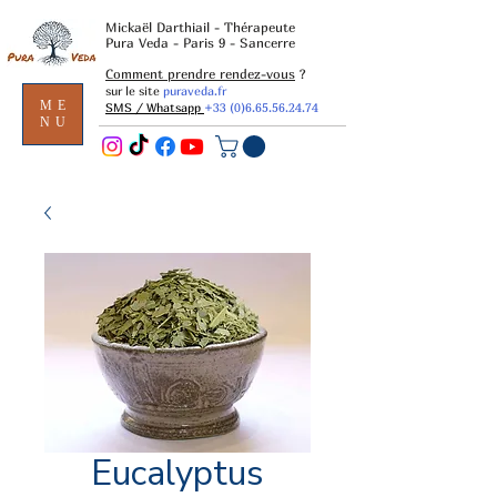
Mickaël Darthiail - Thérapeute
Pura Veda - Paris 9 - Sancerre
Comment prendre rendez-vous
?
sur le site
puraveda.fr
ME
SMS / Whatsapp
+33 (0)6.65.56.24.74
NU
Eucalyptus