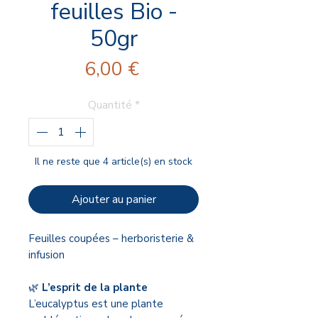
feuilles Bio -
50gr
Prix
6,00 €
Quantité
*
Il ne reste que 4 article(s) en stock
Ajouter au panier
Feuilles coupées – herboristerie &
infusion
🌿
L’esprit de la plante
L’eucalyptus est une plante