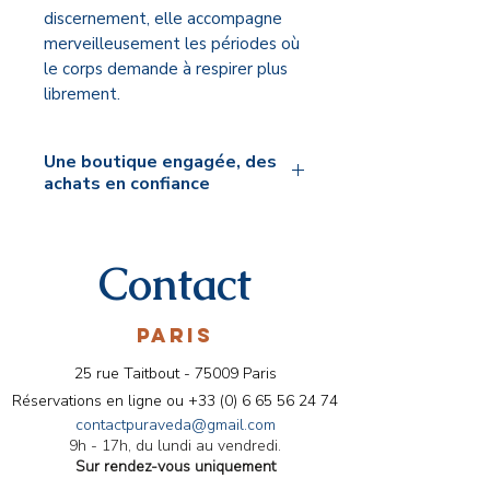
discernement, elle accompagne
merveilleusement les périodes où
le corps demande à respirer plus
librement.
Une boutique engagée, des
achats en confiance
🌿 Mon engagement Pura Veda
Je sélectionne personnellement
Contact
chaque produit proposé sur la
boutique Pura Veda. Mon
exigence repose sur trois piliers :
PARIS
la
qualité des matières
25 rue Taitbout - 75009 Paris
premières
, le
respect des
Réservations en ligne ou
+33 (0) 6 65 56 24 74
savoirs traditionnels
et
contactpuraveda@gmail.com
une
utilisation juste,
9h - 17h, du lundi au vendredi.
consciente et adaptée à
Sur rendez-vous uniquement
chacun
.