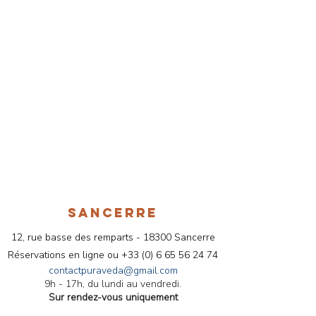
Le Triphala fait partie de ces
formules essentielles que je
recommande régulièrement en
consultation, lorsque le terrain s’y
prête, pour accompagner en
douceur l’équilibre digestif et
global. Mon engagement est de
vous proposer des produits
fiables, authentiques et
cohérents avec une véritable
démarche de bien-être
ayurvédique.
SANCERRE
🔒 Achat en toute confiance –
12, rue basse des remparts - 18300 Sancerre
La boutique Pura Veda
Réservations en ligne ou
+33 (
0) 6 65 56 24 74
La boutique Pura Veda vous
contactpuraveda@gmail.com
9h - 17h, du lundi au vendredi.
propose une sélection de produits
Sur rendez-vous uniquement
dédiés au
bien-être et à