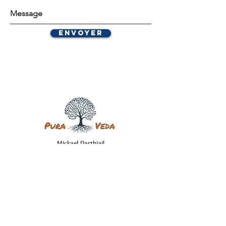
Envoyer
Mickael Darthiail
25, rue Taitbout - 75009 Paris
12, rue basse des remparts - 18300 Sancerre
Pura Veda
réseaux
sociaux