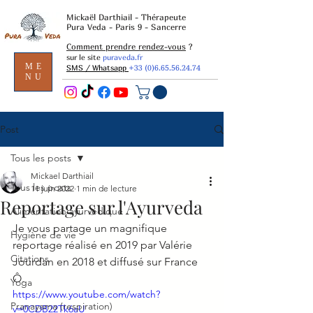
Mickaël Darthiail - Thérapeute
Pura Veda - Paris 9 - Sancerre
Comment prendre rendez-vous
?
sur le site
puraveda.fr
ME
SMS / Whatsapp
+33 (0)6.65.56.24.74
NU
Post
Tous les posts
Mickael Darthiail
Tous les posts
11 juin 2022
1 min de lecture
Reportage sur l'Ayurveda
Alimentation ayurvédique
Je vous partage un magnifique 
Hygiène de vie
reportage réalisé en 2019 par Valérie 
Citations
Jourdan en 2018 et diffusé sur France 
Ô. 
Yoga
https://www.youtube.com/watch?
Pranayama (respiration)
v=0CDB22Tk6aU