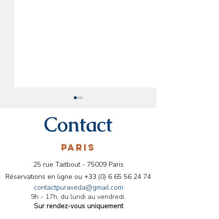
Contact
PARIS
25 rue Taitbout - 75009 Paris
🌿 Bien-être Ayurvédique
Conseils ayurvéd
Réservations en ligne ou
+33 (0) 6 65 56 24 74
en Novembre : Conseils
aromathérapie pour le
contactpuraveda@gmail.com
9h - 17h, du lundi au vendredi.
pour une Hygiène de Vie
mois d'Octobre
Sur rendez-vous uniquement
Équilibrée 🍂