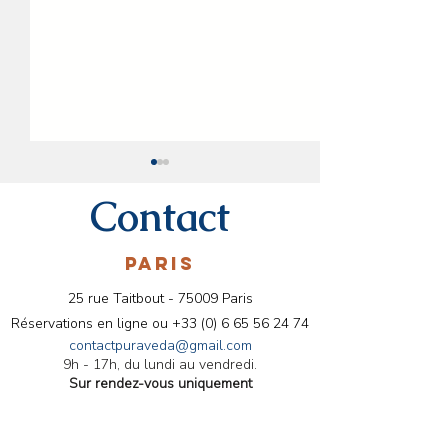
Contact
PARIS
25 rue Taitbout - 75009 Paris
Conseils ayurvédiques
Menu ayurvédiq
Réservations en ligne ou
+33 (0) 6 65 56 24 74
pour le mois de Mars
les Fêtes 2024
contactpuraveda@gmail.com
9h - 17h, du lundi au vendredi.
Sur rendez-vous uniquement