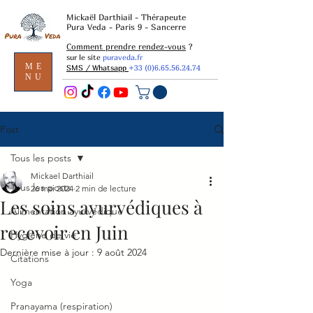
Mickaël Darthiail - Thérapeute
Pura Veda - Paris 9 - Sancerre
Comment prendre rendez-vous
?
sur le site
puraveda.fr
ME
SMS / Whatsapp
+33 (0)6.65.56.24.74
NU
Post
Tous les posts
Mickael Darthiail
Tous les posts
26 mai 2024
2 min de lecture
Les soins ayurvédiques à
Alimentation ayurvédique
recevoir en Juin
Hygiène de vie
Dernière mise à jour :
9 août 2024
Citations
Yoga
Pranayama (respiration)