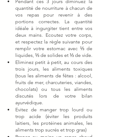
Pendant ces 3 jours diminuez la 
quantité de nourriture à chacun de 
vos repas pour revenir à des 
portions correctes. La quantité 
idéale à ingurgiter tient entre vos 
deux mains. Ecoutez votre corps, 
et respectez la règle suivante pour 
remplir votre estomac avec ⅓ de 
liquides, ⅓ de solides et ⅓ de vide.  
Eliminez petit à petit, au cours des 
trois jours, les aliments toxiques 
(tous les aliments de fêtes : alcool, 
fruits de mer, charcuteries, viandes, 
chocolats) ou tous les aliments 
discutés lors de votre bilan 
ayurvédique. 
Evitez de manger trop lourd ou 
trop acide (éviter les produits 
laitiers, les protéines animales, les 
aliments trop sucrés et trop gras)
Prenez au moins un repas chaud 