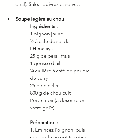
dhal). Salez, poivrez et servez.
Soupe légère au chou 
Ingrédients : 
1 oignon jaune 
½ à café de sel de 
l’Himalaya 
25 g de persil frais 
1 gousse d’ail 
¼ cuillère à café de poudre 
de curry 
25 g de céleri 
800 g de chou cuit 
Poivre noir (à doser selon 
votre goût) 
Préparation : 
1. Émincez l’oignon, puis 
coupez-le en petits cubes. 