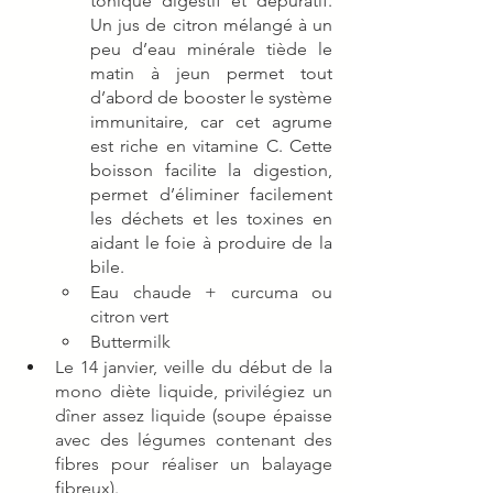
tonique digestif et dépuratif. 
Un jus de citron mélangé à un 
peu d’eau minérale tiède le 
matin à jeun permet tout 
d’abord de booster le système 
immunitaire, car cet agrume 
est riche en vitamine C. Cette 
boisson facilite la digestion, 
permet d’éliminer facilement 
les déchets et les toxines en 
aidant le foie à produire de la 
bile.
Eau chaude + curcuma ou 
citron vert 
Buttermilk 
Le 14 janvier, veille du début de la 
mono diète liquide, privilégiez un 
dîner assez liquide (soupe épaisse 
avec des légumes contenant des 
fibres pour réaliser un balayage 
fibreux). 