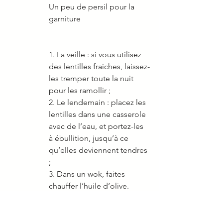
Un peu de persil pour la 
garniture 
1. La veille : si vous utilisez 
des lentilles fraiches, laissez-
les tremper toute la nuit 
pour les ramollir ; 
2. Le lendemain : placez les 
lentilles dans une casserole 
avec de l’eau, et portez-les 
à ébullition, jusqu’à ce 
qu’elles deviennent tendres 
; 
3. Dans un wok, faites 
chauffer l’huile d’olive. 
Ajoutez les oignons et 
faites-les revenir pendant 3 
ou 4 minutes ; 