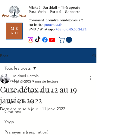
Mickaël Darthiail - Thérapeute
Pura Veda - Paris 9 - Sancerre
Comment prendre rendez-vous
?
sur le site
puraveda.fr
ME
SMS / Whatsapp
+33 (0)6.65.56.24.74
NU
Post
Tous les posts
Mickael Darthiail
Tous les posts
4 janv. 2022
9 min de lecture
Cure détox du 12 au 19
Alimentation ayurvédique
janvier 2022
Hygiène de vie
Dernière mise à jour :
11 janv. 2022
Citations
Yoga
Pranayama (respiration)