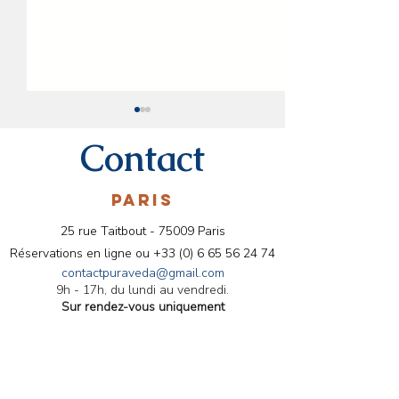
Contact
PARIS
25 rue Taitbout - 75009 Paris
🌿 Bien-être Ayurvédique
Conseils ayurvéd
Réservations en ligne ou
+33 (0) 6 65 56 24 74
en Novembre : Conseils
aromathérapie pour le
contactpuraveda@gmail.com
9h - 17h, du lundi au vendredi.
pour une Hygiène de Vie
mois d'Octobre
Sur rendez-vous uniquement
Équilibrée 🍂