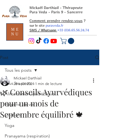
Mickaël Darthiail - Thérapeute
Pura Veda - Paris 9 - Sancerre
Comment prendre rendez-vous
?
sur le site
puraveda.fr
ME
SMS / Whatsapp
+33 (0)6.65.56.24.74
NU
Post
Tous les posts
Mickael Darthiail
Tous les posts
28 août 2024
1 min de lecture
🌿 Conseils Ayurvédiques
Alimentation ayurvédique
pour un mois de
Hygiène de vie
Septembre équilibré 🍁
Citations
Yoga
Pranayama (respiration)