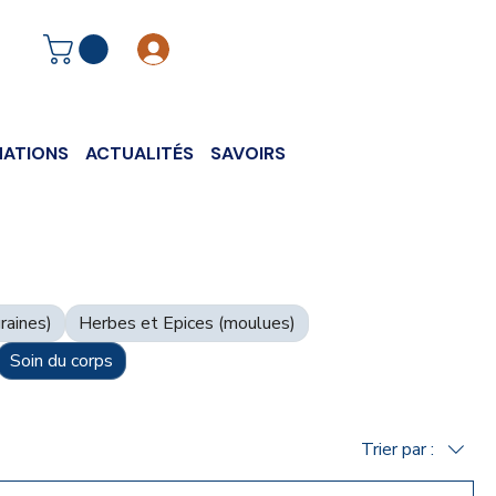
Se connecter
ATIONS
ACTUALITÉS
SAVOIRS
raines)
Herbes et Epices (moulues)
Soin du corps
Trier par :