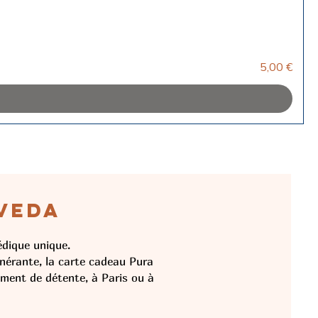
Prix
5,00 €
VEDA
édique unique.
nérante, la carte cadeau Pura
ment de détente, à Paris ou à