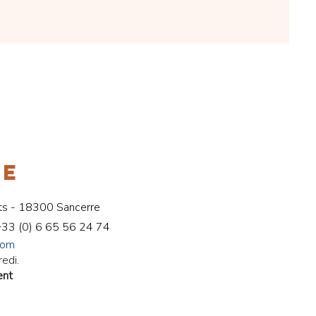
RE
ts - 18300 Sancerre
+33 (
0) 6 65 56 24 74
com
redi.
ent