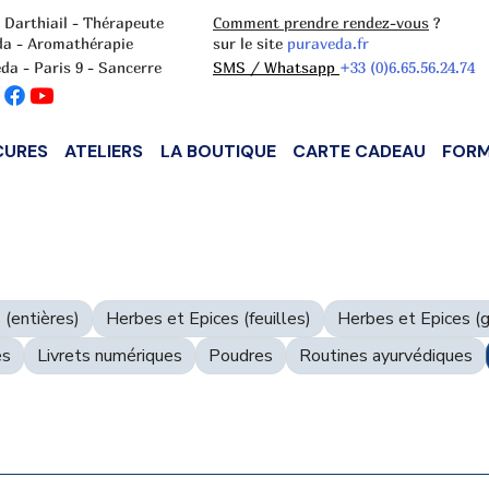
 Darthiail - Thérapeute
Comment prendre rendez-vous
?
da - Aromathérapie
sur le site
puraveda.fr
da - Paris 9 - Sancerre
SMS / Whatsapp
+33 (0)6.65.56.24.74
CURES
ATELIERS
LA BOUTIQUE
CARTE CADEAU
FORM
 (entières)
Herbes et Epices (feuilles)
Herbes et Epices (g
es
Livrets numériques
Poudres
Routines ayurvédiques