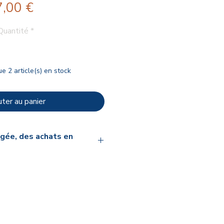
Prix
7,00 €
Quantité
*
ue 2 article(s) en stock
ter au panier
gée, des achats en
t Pura Veda
onnellement chaque produit
ique Pura Veda. Mon exigence
s : la
qualité des matières
ct des savoirs