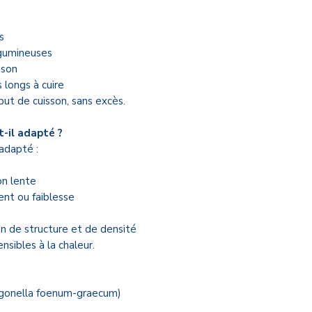
Les prix sont affi
réglementation en
s
Les commandes s
égumineuses
jours ouvrés
, sel
ison
produits
 longs à cuire
Livraison à domici
ut de cuisson, sans excès.
gratuit en cabin
Droit de rétract
t-il adapté ?
les produits ouver
adapté :
Les retours sont 
produits
non ouve
on lente
emballage d’ori
ent ou faiblesse
Les produits sont
n de structure et de densité
être et d’hygièn
nsibles à la chaleur.
pas un avis médic
👉 Les
Conditions 
complètes
sont con
igonella foenum-graecum)
le site.