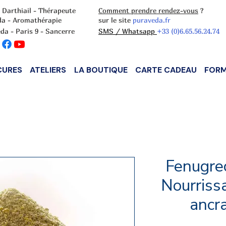
 Darthiail - Thérapeute
Comment prendre rendez-vous
?
da - Aromathérapie
sur le site
puraveda.fr
da - Paris 9 - Sancerre
SMS / Whatsapp
+33 (0)6.65.56.24.74
CURES
ATELIERS
LA BOUTIQUE
CARTE CADEAU
FORM
Fenugre
Nourrissa
ancr