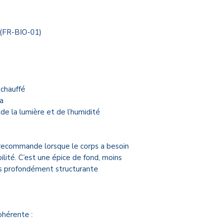
📍 Contact & points
Paris
e (FR-BIO-01)
27 rue Taitbout – 7
📞 01 88 31 63 50
Sancerre
12, rue basse des r
📞 02 46 96 88 35
 chauffé
📧 contactpuraveda
a
🕘 Du lundi au samed
, de la lumière et de l’humidité
vous
 recommande lorsque le corps a besoin
ilité. C’est une épice de fond, moins
s profondément structurante
hérente :