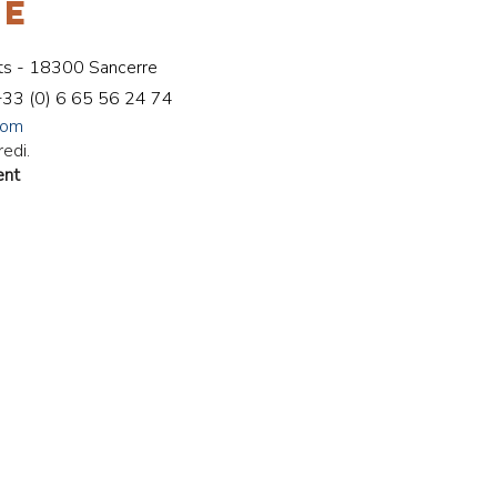
RE
ts - 18300 Sancerre
+33 (
0) 6 65 56 24 74
com
redi.
ent