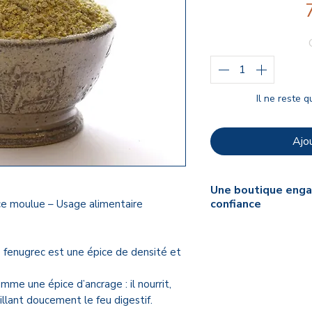
Il ne reste q
Ajou
Une boutique enga
confiance
ce moulue – Usage alimentaire
🌿 Mon engagemen
Je sélectionne pers
 fenugrec est une épice de densité et
proposé sur la bout
repose sur trois pilier
mme une épice d’ancrage : il nourrit,
premières
, le
respe
illant doucement le feu digestif.