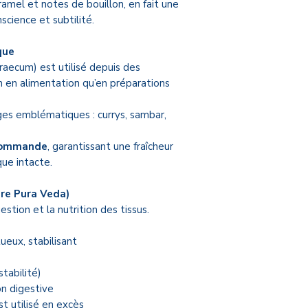
traditionnels
et un
ramel et notes de bouillon, en fait une
consciente et ada
nscience et subtilité.
Le Triphala fait part
essentielles que je
que
aecum) est utilisé depuis des
consultation, lorsque 
n en alimentation qu’en préparations
accompagner en douceu
global. Mon engagem
es emblématiques : currys, sambar,
des produits fiables
avec une véritable d
 commande
, garantissant une fraîcheur
ayurvédique.
ue intacte.
🔒 Achat en toute 
re Pura Veda)
Pura Veda
gestion et la nutrition des tissus.
La boutique Pura Ve
sélection de produit
tueux, stabilisant
l’hygiène de vie
:
compléments alimenta
tabilité)
essentielles, huiles
on digestive
encens et accessoire
est utilisé en excès