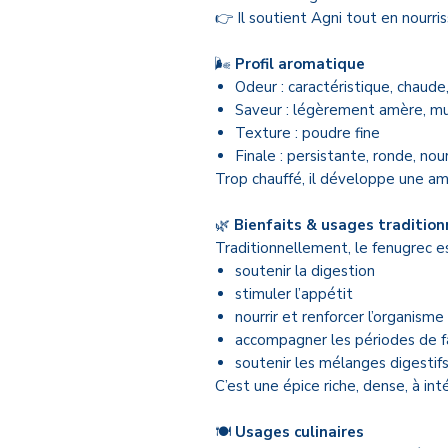
👉 Il soutient Agni tout en nourris
🌬️
Profil aromatique
Odeur : caractéristique, chaud
Saveur : légèrement amère, mu
Texture : poudre fine
Finale : persistante, ronde, nou
Trop chauffé, il développe une a
🌿
Bienfaits & usages tradition
Traditionnellement, le fenugrec est
soutenir la digestion
stimuler l’appétit
nourrir et renforcer l’organisme
accompagner les périodes de f
soutenir les mélanges digestifs
C’est une épice riche, dense, à in
🍽️
Usages culinaires