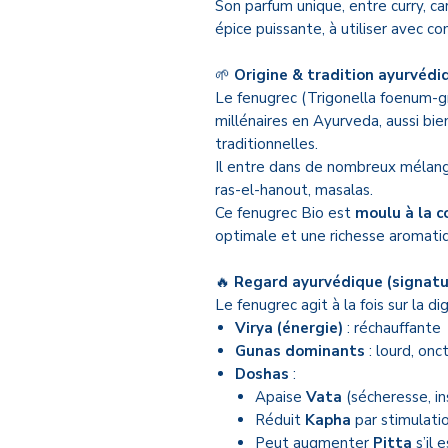
Son parfum unique, entre curry, ca
épice puissante, à utiliser avec co
🌱
Origine & tradition ayurvédi
Le fenugrec (Trigonella foenum-gr
millénaires en Ayurveda, aussi bie
traditionnelles.
Il entre dans de nombreux mélang
ras-el-hanout, masalas.
Ce fenugrec Bio est
moulu à la
optimale et une richesse aromatiq
🔥
Regard ayurvédique (signatu
Le fenugrec agit à la fois sur la di
Virya (énergie)
: réchauffante
Gunas dominants
: lourd, onc
Doshas
:
Apaise
Vata
(sécheresse, ins
Réduit
Kapha
par stimulati
Peut augmenter
Pitta
s’il 