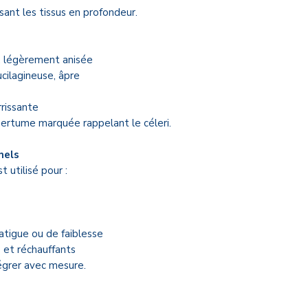
vous accompagner 
sant les tissus en profondeur.
✔️
Paiement 100 %
✔️
Livraison à domic
cabinet
(Paris & San
e, légèrement anisée
✔️
Produits sélect
cilagineuse, âpre
✔️
Fabrications ma
Europe
, et
Inde
pour
rrissante
traditionnels
mertume marquée rappelant le céleri.
Tous les produits pr
nels
démarche de bien-êtr
 utilisé pour :
en aucun cas des mé
📜 Conditions géné
Pour plus de transpa
atigue ou de faiblesse
votre achat, voici les
 et réchauffants
La vente est rés
tégrer avec mesure.
résidant en Fra
Les commandes s’
le site
puraveda.