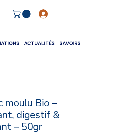
Se connecter
ATIONS
ACTUALITÉS
SAVOIRS
c moulu Bio –
nt, digestif &
ant – 50gr