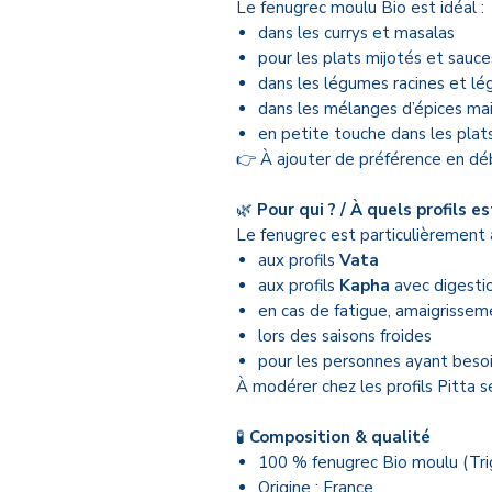
Le fenugrec moulu Bio est idéal :
dans les currys et masalas
pour les plats mijotés et sauce
dans les légumes racines et l
dans les mélanges d’épices ma
en petite touche dans les plats
👉 À ajouter de préférence en déb
🌿
Pour qui ? / À quels profils es
Le fenugrec est particulièrement 
aux profils
Vata
aux profils
Kapha
avec digesti
en cas de fatigue, amaigrissem
lors des saisons froides
pour les personnes ayant besoi
À modérer chez les profils Pitta se
🧪
Composition & qualité
100 % fenugrec Bio moulu (Tr
Origine : France