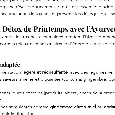
corps se réveille doucement et où il est essentiel d’adopt
l’accumulation de toxines et prévenir les déséquilibres sa
la Détox de Printemps avec l’Ayurv
intemps, les toxines accumulées pendant l’hiver commen
 corps à mieux éliminer et stimuler l’énergie vitale, voici
 adaptée
imentation 
légère et réchauffante
, avec des légumes vert
s saveurs amères et piquantes (curcuma, gingembre, poiv
ents lourds et froids (produits laitiers, excès de sucreries
a.
sanes stimulantes comme 
gingembre-citron-miel
 ou 
coria
tenir la digestion.