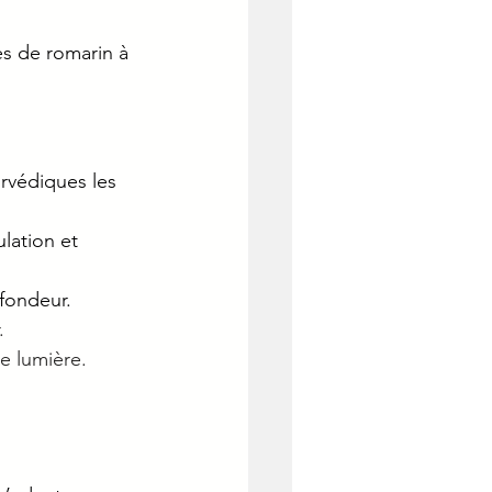
s de romarin à 
urvédiques les 
lation et 
ofondeur.
.
de lumière.
 