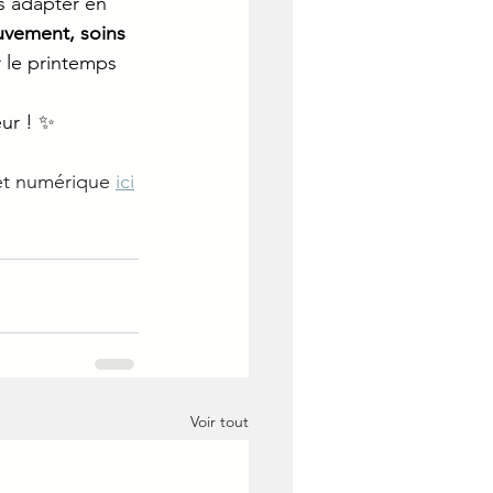
s’adapter en 
uvement, soins 
r le printemps 
eur ! ✨
et numérique 
ici
Voir tout