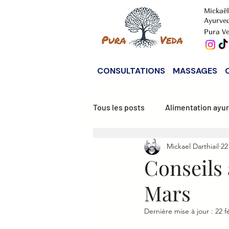
Mickaël
Ayurve
Pura Ve
CONSULTATIONS
MASSAGES
Tous les posts
Alimentation ayu
Mickael Darthiail
22
Alimentation Vata
Alimenta
Conseils
Mars
Dernière mise à jour :
22 f