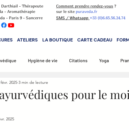
 Darthiail - Thérapeute
Comment prendre rendez-vous
?
da - Aromathérapie
sur le site
puraveda.fr
da - Paris 9 - Sancerre
SMS / Whatsapp
+33 (0)6.65.56.24.74
CURES
ATELIERS
LA BOUTIQUE
CARTE CADEAU
FORM
rvédique
Hygiène de vie
Citations
Yoga
Pran
 févr. 2025
3 min de lecture
tion Pitta
Alimentation Kapha
Aromathérapie
 ayurvédiques pour le mo
évr. 2025