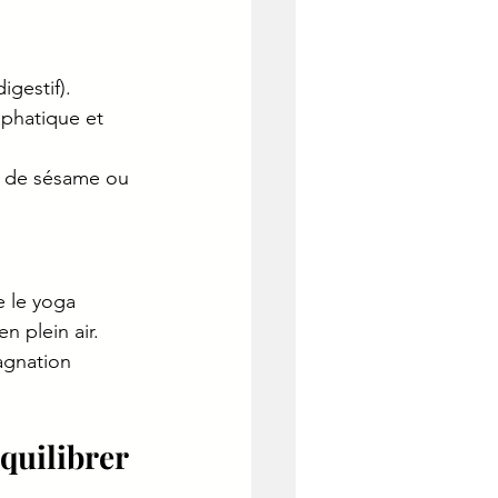
igestif).
mphatique et 
e de sésame ou 
 le yoga 
 plein air.
agnation 
quilibrer 