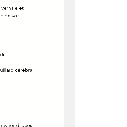
ivernale et 
elon vos 
it.
uillard cérébral.
évrier diluées 