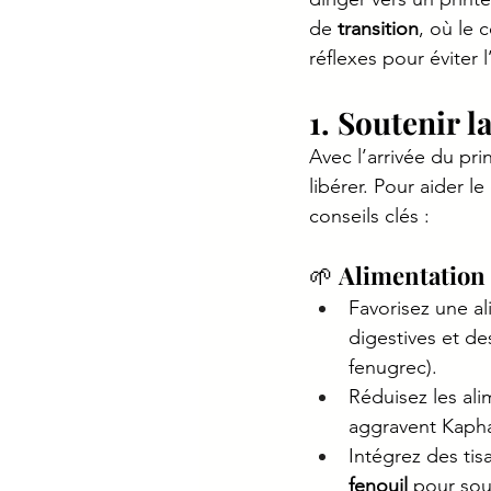
de 
transition
, où le 
réflexes pour éviter 
1. Soutenir 
Avec l’arrivée du pr
libérer. Pour aider le
conseils clés :
🌱 
Alimentation
Favorisez une al
digestives et de
fenugrec).
Réduisez les alim
aggravent Kaph
Intégrez des ti
fenouil
 pour sou