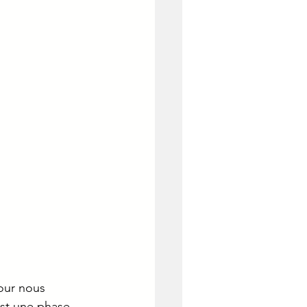
our nous 
st une phase 