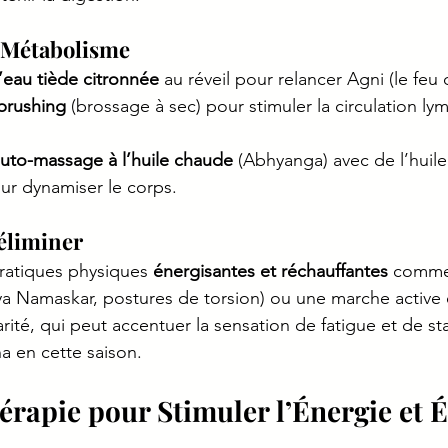
 Métabolisme
’eau tiède citronnée
 au réveil pour relancer Agni (le feu d
brushing
 (brossage à sec) pour stimuler la circulation ly
uto-massage à l’huile chaude
 (Abhyanga) avec de l’huil
r dynamiser le corps.
éliminer
pratiques physiques 
énergisantes et réchauffantes
 comme
a Namaskar, postures de torsion) ou une marche active en
arité, qui peut accentuer la sensation de fatigue et de st
a en cette saison.
érapie pour Stimuler l’Énergie et É