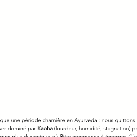
que une période charnière en Ayurveda : nous quittons 
ver dominé par 
Kapha 
(lourdeur, humidité, stagnation) p
temps plus dynamique où 
Pitta
 commence à émerger. C’e