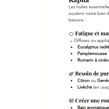
Les huiles essentiell
soutenir notre bien-
besoins :
🍊 
Fatigue et ma
→ Diffusez ou appliq
Eucalyptus radi
Pamplemousse
 
Romarin à cinéo
🌿 
Besoin de puri
Citron
 ou 
Genév
Livèche
 (en usa
🛀 
Créer une rout
Bain aromatique