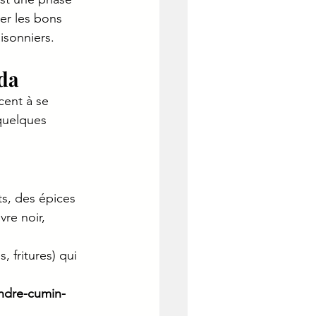
er les bons 
isonniers.
eda
cent à se 
 quelques 
s, des épices 
re noir, 
, fritures) qui 
ndre-cumin-