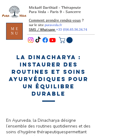
Mickaël Darthiail - Thérapeute
Pura Veda - Paris 9 - Sancerre
Comment prendre rendez-vous
?
sur le site
puraveda.fr
ME
SMS / Whatsapp
+33 (0)6.65.56.24.74
NU
La Dinacharya :
instaurer des
routines et soins
ayurvédiques pour
un équilibre
durable
En Ayurveda, la Dinacharya désigne
l’ensemble des routines quotidiennes et des
soins d’hygiène thérapeutiquespermettant