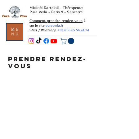
Mickaël Darthiail - Thérapeute
Pura Veda - Paris 9 - Sancerre
Comment prendre rendez-vous
?
sur le site
puraveda.fr
ME
SMS / Whatsapp
+33 (0)6.65.56.24.74
NU
PRENDRE RENDEZ-
VOUS