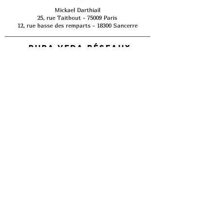
Mickael Darthiail
25, rue Taitbout - 75009 Paris
12, rue basse des remparts - 18300 Sancerre
Pura Veda
réseaux
sociaux
Préparez votre
Rendez-vous
Comment prendre rendez-vous ?
Pourquoi consulter ?
Comment choisir un massage ?
Contactez-moi
Foire aux questions​
Avis patients
Puraveda.fr
Conditions Générales d'Utilisation