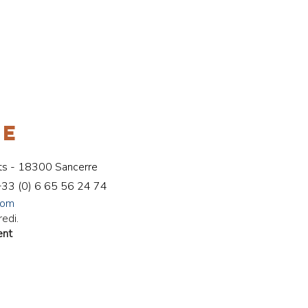
RE
ts - 18300 Sancerre
+33 (
0) 6 65 56 24 74
com
redi.
ent