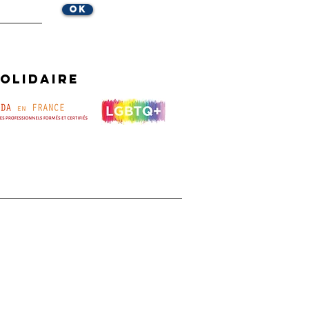
OK
olidaire