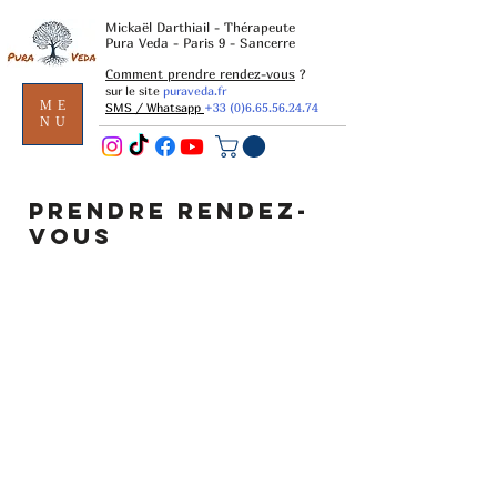
Mickaël Darthiail - Thérapeute
Pura Veda - Paris 9 - Sancerre
Comment prendre rendez-vous
?
sur le site
puraveda.fr
ME
SMS / Whatsapp
+33 (0)6.65.56.24.74
NU
PRENDRE RENDEZ-
VOUS