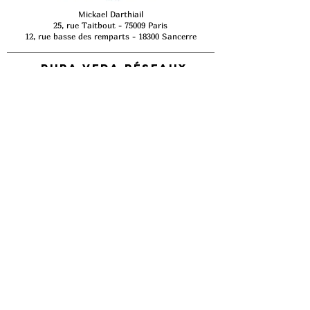
Mickael Darthiail
25, rue Taitbout - 75009 Paris
12, rue basse des remparts - 18300 Sancerre
Pura Veda
réseaux
sociaux
Préparez votre
Rendez-vous
Comment prendre rendez-vous ?
Pourquoi consulter ?
Comment choisir un massage ?
Contactez-moi
Foire aux questions​
Avis patients
Puraveda.fr
Conditions Générales d'Utilisation