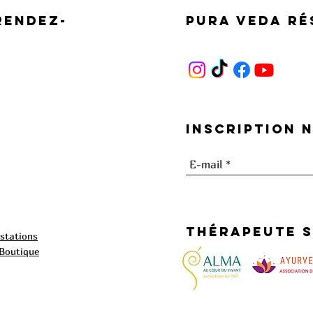
Rendez-
Pura Veda
ré
Inscription 
thérapeute s
estations
 Boutique