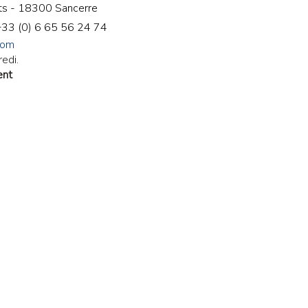
ts - 18300 Sancerre
+33 (
0) 6 65 56 24 74
com
redi.
ent