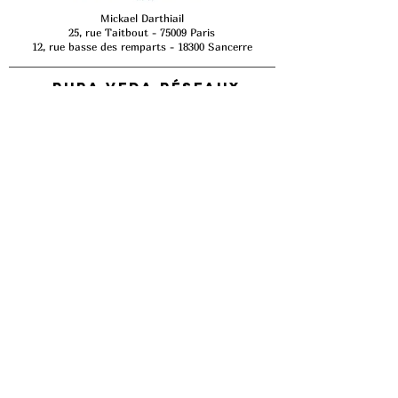
Mickael Darthiail
25, rue Taitbout - 75009 Paris
12, rue basse des remparts - 18300 Sancerre
Pura Veda
réseaux
sociaux
Préparez votre
Rendez-vous
Comment prendre rendez-vous ?
Pourquoi consulter ?
Comment choisir un massage ?
Contactez-moi
Foire aux questions​
Avis patients
Puraveda.fr
Conditions Générales d'Utilisation