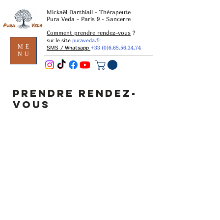
Mickaël Darthiail - Thérapeute
Pura Veda - Paris 9 - Sancerre
Comment prendre rendez-vous
?
sur le site
puraveda.fr
ME
SMS / Whatsapp
+33 (0)6.65.56.24.74
NU
PRENDRE RENDEZ-
VOUS