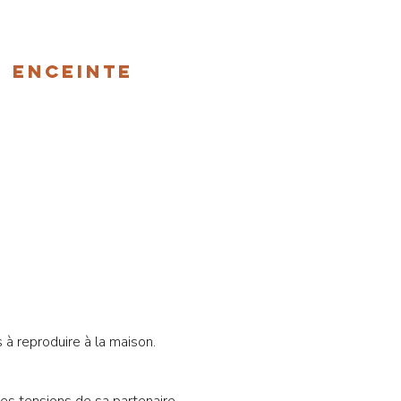
 enceinte
 à reproduire à la maison.
es tensions de sa partenaire