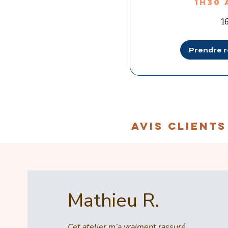
1h30 
160
1
euros
Prendre 
AVIS CLIENTS
Mathieu R.
Cet atelier m’a vraiment rassuré.