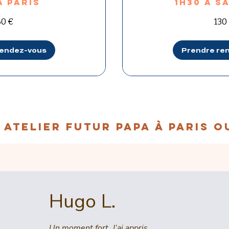
à PARIS
1h30 à S
130
60 €
130
euros
rendez-vous
Prendre re
ATELIER FUTUR PAPA
à paris o
Hugo L.
Un moment fort. J’ai appris