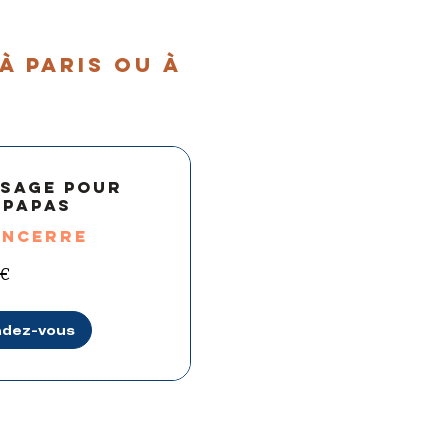
à paris ou à
ssage pour
 papas
ANCERRE
 €
ndez-vous