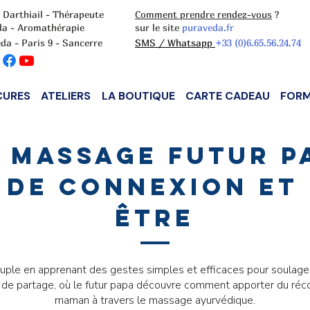
 Darthiail - Thérapeute
Comment prendre rendez-vous
?
da - Aromathérapie
sur le site
puraveda.fr
da - Paris 9 - Sancerre
SMS / Whatsapp
+33 (0)6.65.56.24.74
CURES
ATELIERS
LA BOUTIQUE
CARTE CADEAU
FORM
 massage futur pa
de connexion et 
être
uple en apprenant des gestes simples et efficaces pour soulager
 de partage, où le futur papa découvre comment apporter du récon
maman à travers le massage ayurvédique.