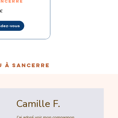
ANCERRE
 €
ndez-vous
u à sancerre
Camille F.
J’ai adoré voir mon compagnon