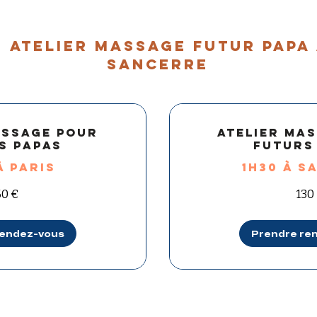
 ATELIER MASSAGE FUTUR PAPA 
sancerre
assage pour
Atelier ma
s papas
futurs
à PARIS
1h30 à S
130
60 €
130
euros
rendez-vous
Prendre re