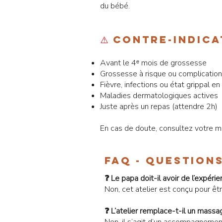
du bébé.
⚠️
Contre-indica
Avant le 4ᵉ mois de grossesse
Grossesse à risque ou complicatio
Fièvre, infections ou état grippal en
Maladies dermatologiques actives
Juste après un repas (attendre 2h)
En cas de doute, consultez votre 
FAQ - Question
❓ Le papa doit-il avoir de l’expér
Non, cet atelier est conçu pour êtr
❓ L’atelier remplace-t-il un massa
Non, il s’agit d’un accompagneme