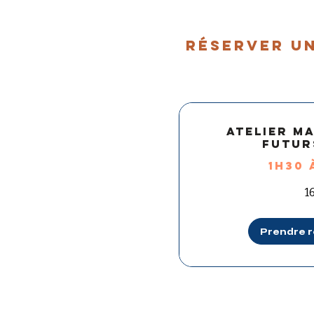
réserver un
Atelier m
futur
1h30 
160
1
euros
Prendre 