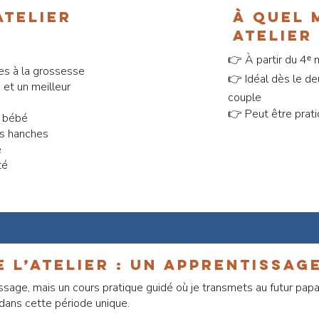
atelier
à quel 
atelier 
👉 À partir du 4ᵉ
s à la grossesse
👉 Idéal dès le de
 et un meilleur
couple
👉 Peut être prat
r bébé
es hanches
e
té
 l’atelier : un apprentissag
ssage, mais un cours pratique guidé où je transmets au futur pap
ans cette période unique.