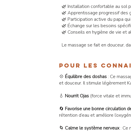
🌿 Installation confortable au sol 
🌿 Apprentissage progressif des
🌿 Participation active du papa 
🌿 Échange sur les besoins spécif
🌿 Conseils en hygiène de vie et a
Le massage se fait en douceur, da
Pour les conna
💠
Équilibre des doshas
: Ce massag
et douceur. Il stimule légèrement Ka
💧
Nourrit Ojas
(force vitale et immu
🔄
Favorise une bonne circulation d
rétention d’eau et améliore l’oxygén
🌀
Calme le système nerveux
: Ce 