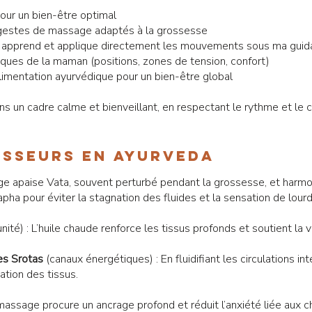
pour un bien-être optimal
 gestes de massage adaptés à la grossesse
qui apprend et applique directement les mouvements sous ma gui
iques de la maman (positions, zones de tension, confort)
limentation ayurvédique pour un bien-être global
ns un cadre calme et bienveillant, en respectant le rythme et le
isseurs en Ayurveda
e apaise Vata, souvent perturbé pendant la grossesse, et harmon
pha pour éviter la stagnation des fluides et la sensation de lourd
nité) : L’huile chaude renforce les tissus profonds et soutient la 
es Srotas
(canaux énergétiques) : En fluidifiant les circulations int
ation des tissus.
massage procure un ancrage profond et réduit l’anxiété liée aux c