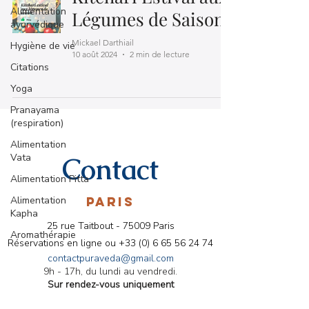
Alimentation
Légumes de Saison
ayurvédique
Mickael Darthiail
Hygiène de vie
10 août 2024
2 min de lecture
Citations
Yoga
Pranayama
(respiration)
Alimentation
Vata
Contact
Alimentation Pitta
Alimentation
PARIS
Kapha
25 rue Taitbout - 75009 Paris
Aromathérapie
Réservations en ligne ou
+33 (0) 6 65 56 24 74
contactpuraveda@gmail.com
9h - 17h, du lundi au vendredi.
Sur rendez-vous uniquement