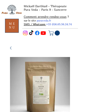
Mickaël Darthiail - Thérapeute
Pura Veda - Paris 9 - Sancerre
Comment prendre rendez-vous
?
sur le site
puraveda.fr
ME
SMS / Whatsapp
+33 (0)6.65.56.24.74
NU