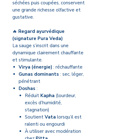
séchées puis coupées, conservent
une grande richesse olfactive et
gustative.
🔥
Regard ayurvédique
(signature Pura Veda)
La sauge s’inscrit dans une
dynamique clairement chauffante
et stimulante.
Virya (énergie)
: réchauffante
Gunas dominants
: sec, léger,
pénétrant
Doshas
:
Réduit
Kapha
(lourdeur,
excès d’humidité,
stagnation)
Soutient
Vata
lorsqu’il est
ralenti ou engourdi
À utiliser avec modération
chez
Pitta