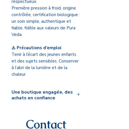
respectueux.
Première pression à froid, origine
contrôlée, certification biologique :
un soin simple, authentique et
fiable, fidèle aux valeurs de Pura
Veda.
⚠️ Précautions d’emploi
Tenir à l’écart des jeunes enfants
et des sujets sensibles. Conserver
à l’abri de la lumière et de la
chaleur.
Une boutique engagée, des
achats en confiance
🌿 Mon engagement Pura Veda
Je sélectionne personnellement
Contact
chaque produit proposé sur la