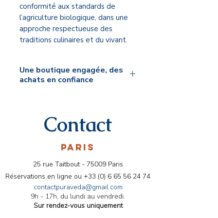
conformité aux standards de
l’agriculture biologique, dans une
approche respectueuse des
traditions culinaires et du vivant.
Une boutique engagée, des
achats en confiance
🌿 Mon engagement Pura Veda
Je sélectionne personnellement
Contact
chaque produit proposé sur la
boutique Pura Veda. Mon
exigence repose sur trois piliers :
PARIS
la
qualité des matières
25 rue Taitbout - 75009 Paris
premières
, le
respect des
Réservations en ligne ou
+33 (0) 6 65 56 24 74
savoirs traditionnels
et
contactpuraveda@gmail.com
une
utilisation juste,
9h - 17h, du lundi au vendredi.
consciente et adaptée à
Sur rendez-vous uniquement
chacun
.