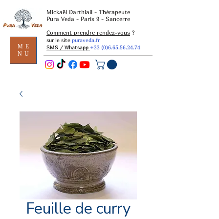
Mickaël Darthiail - Thérapeute
Pura Veda - Paris 9 - Sancerre
Comment prendre rendez-vous
?
sur le site
puraveda.fr
ME
SMS / Whatsapp
+33 (0)6.65.56.24.74
NU
Feuille de curry