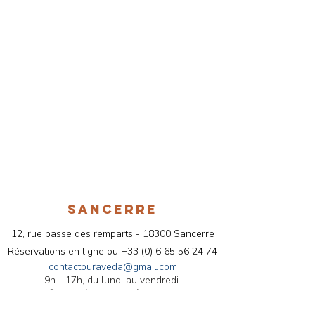
Le Triphala fait partie de ces
formules essentielles que je
recommande régulièrement en
consultation, lorsque le terrain s’y
prête, pour accompagner en
douceur l’équilibre digestif et
global. Mon engagement est de
vous proposer des produits
fiables, authentiques et
cohérents avec une véritable
démarche de bien-être
ayurvédique.
SANCERRE
🔒 Achat en toute confiance –
12, rue basse des remparts - 18300 Sancerre
La boutique Pura Veda
Réservations en ligne ou
+33 (
0) 6 65 56 24 74
La boutique Pura Veda vous
contactpuraveda@gmail.com
9h - 17h, du lundi au vendredi.
propose une sélection de produits
Sur rendez-vous uniquement
dédiés au
bien-être et à