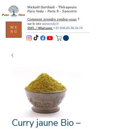
Mickaël Darthiail - Thérapeute
Pura Veda - Paris 9 - Sancerre
Comment prendre rendez-vous
?
sur le site
puraveda.fr
ME
SMS / Whatsapp
+33 (0)6.65.56.24.74
NU
Curry jaune Bio –