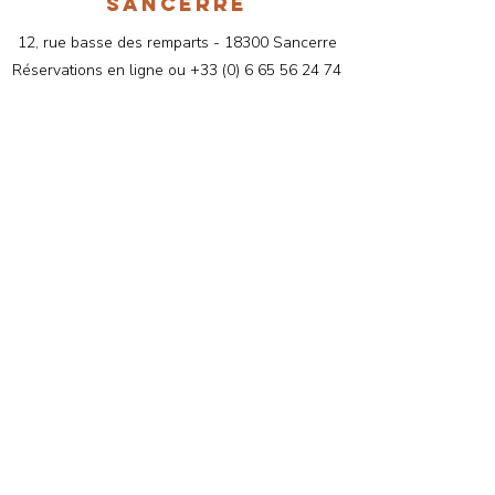
SANCERRE
🔒 Achat en toute confiance –
12, rue basse des remparts - 18300 Sancerre
La boutique Pura Veda
Réservations en ligne ou
+33 (
0) 6 65 56 24 74
La boutique Pura Veda vous
contactpuraveda@gmail.com
9h - 17h, du lundi au vendredi.
propose une sélection de produits
Sur rendez-vous uniquement
dédiés au
bien-être et à
l’hygiène de vie
:
compléments alimentaires,
infusions, huiles essentielles,
huiles ayurvédiques et végétales,
encens et accessoires,
choisis
avec soin pour vous
accompagner au quotidien
.
✔️
Paiement 100 % sécurisé
✔️
Livraison à domicile ou
retrait en cabinet
(Paris &
Sancerre)
✔️
Produits sélectionnés avec
exigence
FORMULAIRE DE