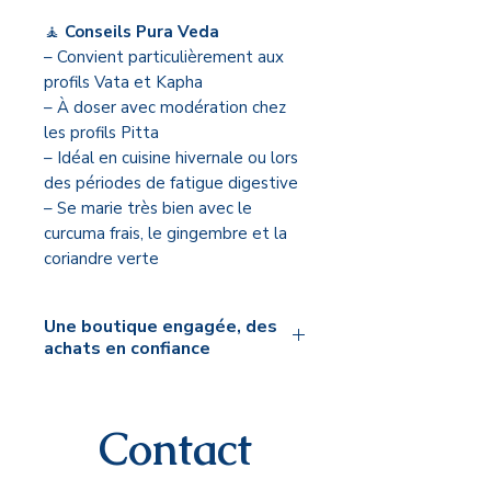
🧘
Conseils Pura Veda
– Convient particulièrement aux
profils Vata et Kapha
– À doser avec modération chez
les profils Pitta
– Idéal en cuisine hivernale ou lors
des périodes de fatigue digestive
– Se marie très bien avec le
curcuma frais, le gingembre et la
coriandre verte
Une boutique engagée, des
achats en confiance
🌿 Mon engagement Pura Veda
Je sélectionne personnellement
Contact
chaque produit proposé sur la
boutique Pura Veda. Mon