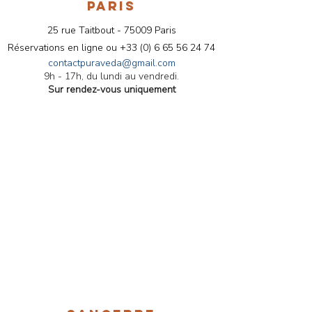
exigence repose sur trois piliers :
PARIS
la
qualité des matières
25 rue Taitbout - 75009 Paris
premières
, le
respect des
Réservations en ligne ou
+33 (0) 6 65 56 24 74
savoirs traditionnels
et
contactpuraveda@gmail.com
une
utilisation juste,
9h - 17h, du lundi au vendredi.
consciente et adaptée à
Sur rendez-vous uniquement
chacun
.
Le Triphala fait partie de ces
formules essentielles que je
recommande régulièrement en
consultation, lorsque le terrain s’y
prête, pour accompagner en
douceur l’équilibre digestif et
global. Mon engagement est de
vous proposer des produits
fiables, authentiques et
cohérents avec une véritable
démarche de bien-être
ayurvédique.