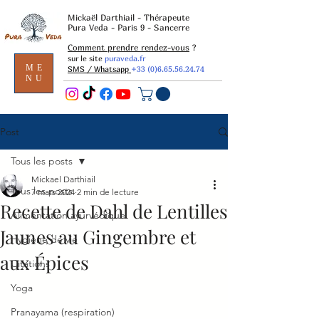
Mickaël Darthiail - Thérapeute
Pura Veda - Paris 9 - Sancerre
Comment prendre rendez-vous
?
sur le site
puraveda.fr
ME
SMS / Whatsapp
+33 (0)6.65.56.24.74
NU
Post
Tous les posts
Mickael Darthiail
Tous les posts
7 mars 2024
2 min de lecture
Recette de Dahl de Lentilles
Alimentation ayurvédique
Jaunes au Gingembre et
Hygiène de vie
aux Épices
Citations
Yoga
Pranayama (respiration)