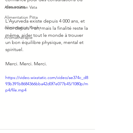
des soins. 
Alimentation Vata
Alimentation Pitta
L'Ayurveda existe depuis 4 000 ans, et 
Alimentation Kapha
moi depuis 1 an, mais la finalité reste la 
même, aider tout le monde à trouver 
Aromathérapie
un bon équilibre physique, mental et 
spirituel. 
Merci. Merci. Merci. 
https://video.wixstatic.com/video/ae374c_d8
93b391b8684366bba42d0f7e077b45/1080p/m
p4/file.mp4