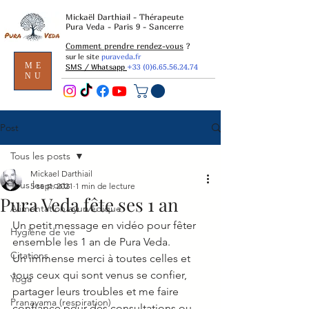
Mickaël Darthiail - Thérapeute
Pura Veda - Paris 9 - Sancerre
Comment prendre rendez-vous
?
sur le site
puraveda.fr
ME
SMS / Whatsapp
+33 (0)6.65.56.24.74
NU
Post
Tous les posts
Mickael Darthiail
Tous les posts
5 sept. 2021
1 min de lecture
Pura Veda fête ses 1 an
Alimentation ayurvédique
Un petit message en vidéo pour fêter 
Hygiène de vie
ensemble les 1 an de Pura Veda. 
Citations
Un immense merci à toutes celles et 
tous ceux qui sont venus se confier, 
Yoga
partager leurs troubles et me faire 
Pranayama (respiration)
confiance pour des consultations ou 