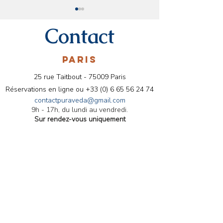
Contact
PARIS
25 rue Taitbout - 75009 Paris
Conseils ayurvédiques
Menu ayurvédiq
Réservations en ligne ou
+33 (0) 6 65 56 24 74
pour le mois de Mars
les Fêtes 2024
contactpuraveda@gmail.com
9h - 17h, du lundi au vendredi.
Sur rendez-vous uniquement