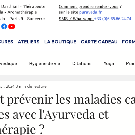
 Darthiail - Thérapeute
Comment prendre rendez-vous
?
da - Aromathérapie
sur le site
puraveda.fr
da - Paris 9 - Sancerre
SMS / Whatsapp
+33 (0)6.65.56.24.74
CURES
ATELIERS
LA BOUTIQUE
CARTE CADEAU
FORM
rvédique
Hygiène de vie
Citations
Yoga
Pran
avr. 2024
8 min de lecture
tion Pitta
Alimentation Kapha
Aromathérapie
prévenir les maladies c
es avec l'Ayurveda et
érapie ?