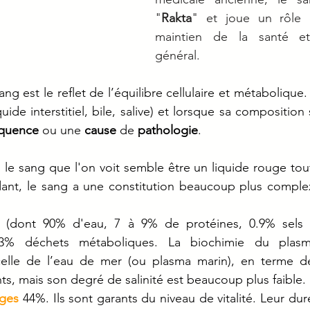
"
Rakta
" et joue un rôle c
maintien de la santé et
général. 
g est le reflet de l’équilibre cellulaire et métabolique. Il
ide interstitiel, bile, salive) et lorsque sa composition 
quence
 ou une 
cause
 de 
pathologie
. 
le sang que l'on voit semble être un liquide rouge tout 
nt, le sang a une constitution beaucoup plus complexe.
 (dont 90% d'eau, 7 à 9% de protéines, 0.9% sels m
.03% déchets métaboliques. La biochimie du plasm
elle de l’eau de mer (ou plasma marin), en terme de
s, mais son degré de salinité est beaucoup plus faible.
uges
44%. Ils sont garants du niveau de vitalité. Leur dur