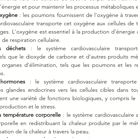
l'énergie et pour maintenir les processus métaboliques e
oxygène
 : les poumons fournissent de l'oxygène à travers
rdiovasculaire transporte cet oxygène aux cellules de to
ges. L'oxygène est essentiel à la production d'énergie da
de respiration cellulaire.
s déchets
 : le système cardiovasculaire transport
els que le dioxyde de carbone et d'autres produits mé
s organes d'élimination, tels que les poumons et les rei
s.
 hormones
 : le système cardiovasculaire transport
es glandes endocrines vers les cellules cibles dans tou
nt une variété de fonctions biologiques, y compris le 
production et le stress.
a température corporelle
 : le système cardiovasculaire a
porelle en redistribuant la chaleur produite par le mé
sipation de la chaleur à travers la peau.