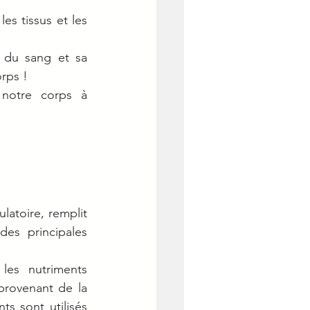
les tissus et les 
é du sang et sa 
rps !
notre corps à 
atoire, remplit 
es principales 
les nutriments 
provenant de la 
s sont utilisés 