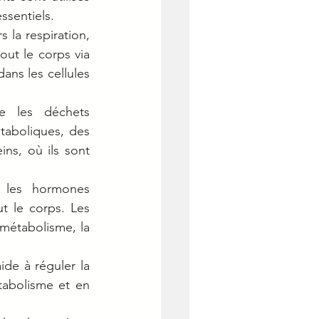
ssentiels.
 la respiration, 
ut le corps via 
ns les cellules 
e les déchets 
taboliques, des 
ns, où ils sont 
e les hormones 
t le corps. Les 
métabolisme, la 
ide à réguler la 
tabolisme et en 