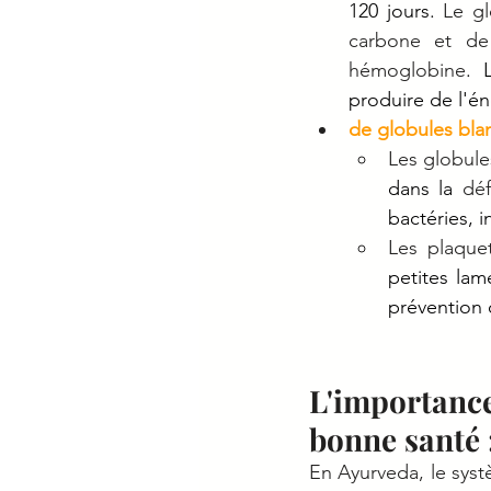
120 jours. 
Le gl
hémoglobine
. 
produire de l'éne
de globules bla
Les globule
dans la 
dé
bactéries, i
Les plaque
petites lam
prévention 
L'importanc
bonne santé :
En Ayurveda, le syst