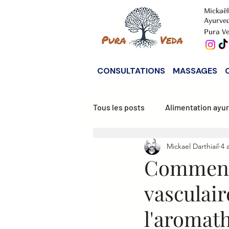
Mickaël
Ayurve
Pura Ve
CONSULTATIONS
MASSAGES
Tous les posts
Alimentation ayu
Mickael Darthiail
4 
Alimentation Vata
Alimenta
Comment 
vasculair
l'aromath