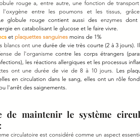
obule rouge a, entre autre, une fonction de transport
Le globule rouge contient aussi des 
enzymes
 dont 
rgie en catabolisant le glucose et le faire vivre. 
ncs
et 
plaquettes sanguines
 moins de 1%
s blancs ont une 
durée de vie très courte (2 à 3 jours). I
fense de l'organisme
 contre les corps étrangers (paras
nfections), les réactions allergiques et les processus infl
ttes ont une durée de vie de 8 à 10 jours.
 Les plaqu
elles en circulation dans le sang, elles ont un rôle fond
ou l'arrêt des saignements. 
e de maintenir le système circul
 
ème circulatoire est considéré comme un aspect essentiel