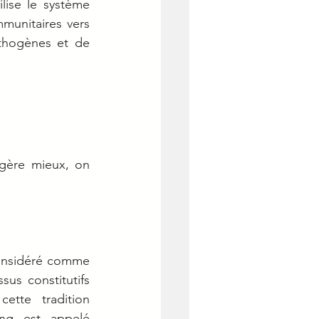
lise le système 
munitaires vers 
thogènes et de 
gère mieux, on 
onsidéré comme 
sus constitutifs 
tte tradition 
ng est appelé 