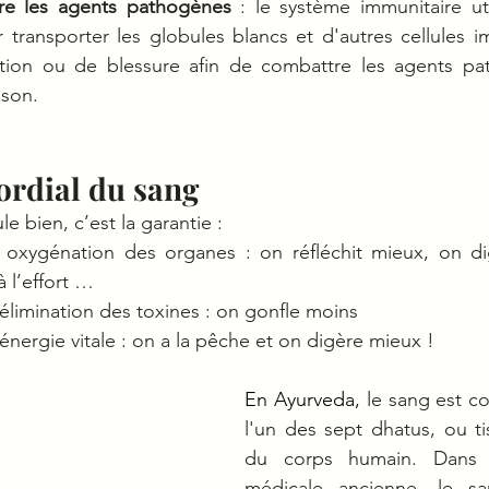
tre les agents pathogènes
 : le système immunitaire uti
r transporter les globules blancs et d'autres cellules im
ection ou de blessure afin de combattre les agents pa
ison.
ordial du sang
le bien, c’est la garantie :
 oxygénation des organes : on réfléchit mieux, on di
 l’effort …
élimination des toxines : on gonfle moins
énergie vitale : on a la pêche et on digère mieux !
En Ayurveda, 
le sang est c
l'un des sept dhatus, ou tis
du corps humain. Dans ce
médicale ancienne, le sa