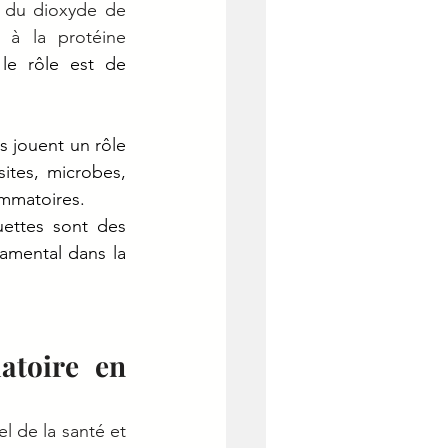
 du dioxyde de 
carbone et de l'oxygène entre les poumons et les tissus, grâce à la protéine 
le rôle est de 
ls jouent un rôle 
ites, microbes, 
ammatoires. 
ettes sont des 
amental dans la 
atoire en 
 de la santé et 