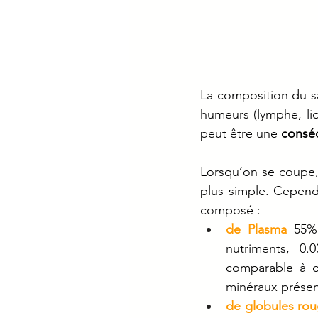
La composition du san
humeurs (lymphe, liqu
peut être une 
consé
Lorsqu’on se coupe, 
plus simple. Cependa
composé : 
de Plasma
55%
nutriments, 0
comparable à c
minéraux présent
de globules ro