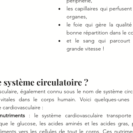
périphérie, 
les capillaires qui perfusent 
organes,  
le foie qui gère la qualit
bonne répartition dans le co
et le sang qui parcourt 
grande vitesse ! 
e système circulatoire ? 
culaire, également connu sous le nom de système circul
 vitales dans le corps humain. Voici quelques-unes d
 cardiovasculaire :
nutriments
 : le système cardiovasculaire transporte 
 que le glucose, les acides aminés et les acides gras, 
iments vers les cellules de tout le corps. Ces nutriment