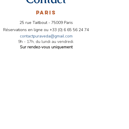
PARIS
25 rue Taitbout - 75009 Paris
🌿 Bien-être Ayurvédique
Conseils ayurvéd
Réservations en ligne ou
+33 (0) 6 65 56 24 74
en Novembre : Conseils
aromathérapie pour le
contactpuraveda@gmail.com
9h - 17h, du lundi au vendredi.
pour une Hygiène de Vie
mois d'Octobre
Sur rendez-vous uniquement
Équilibrée 🍂