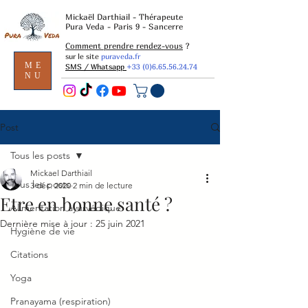
Mickaël Darthiail - Thérapeute
Pura Veda - Paris 9 - Sancerre
Comment prendre rendez-vous
?
sur le site
puraveda.fr
ME
SMS / Whatsapp
+33 (0)6.65.56.24.74
NU
Post
Tous les posts
Mickael Darthiail
Tous les posts
3 déc. 2020
2 min de lecture
Etre en bonne santé ?
Alimentation ayurvédique
Dernière mise à jour :
25 juin 2021
Hygiène de vie
Citations
Yoga
Pranayama (respiration)