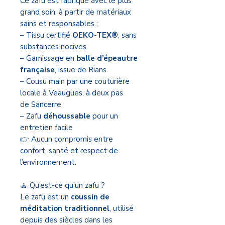
Ce zafu est fabriqué avec le plus
grand soin, à partir de matériaux
sains et responsables :
– Tissu certifié
OEKO-TEX®
, sans
substances nocives
– Garnissage en
balle d’épeautre
française
, issue de Rians
– Cousu main par une couturière
locale à Veaugues, à deux pas
de Sancerre
– Zafu
déhoussable
pour un
entretien facile
👉 Aucun compromis entre
confort, santé et respect de
l’environnement.
🧘 Qu’est-ce qu’un zafu ?
Le zafu est un
coussin de
méditation traditionnel
, utilisé
depuis des siècles dans les